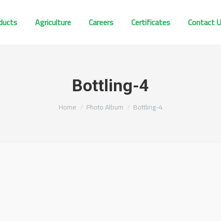
ducts
Agriculture
Careers
Certificates
Contact 
Bottling-4
You are here:
Home
Photo Album
Bottling-4