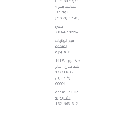
الجديدة المنطقة
الصناعية رقم 4
بلوك 32،
الإسكندرية، مصر
مصر:
034627099 2+
فرع الولايات
المتحدة
الأمريكية:
141 W جاكسون
بلفد مبنى ، جناح
1737 CBOS
شيكاغو، إيل
60604
الولايات المتحدة
الأمريكية:
3219631312 1+