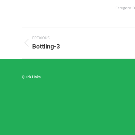
Category:
B
Album
PREVIOUS
navigation
Previous
Bottling-3
album:
Quick Links