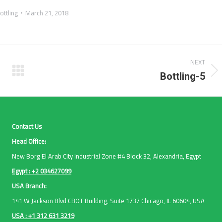
ottling
March 21, 2018
NEXT
Next
Bottling-5
album:
Contact Us
Head Office:
New Borg El Arab City Industrial Zone #4 Block 32, Alexandria, Egypt
Egypt : +2 034627099
USA Branch:
141 W Jackson Blvd CBOT Building, Suite 1737 Chicago, IL 60604, USA
USA : +1 312 631 3219