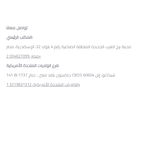
تواصل معانا
المكتب الرئيسي:
مدينة برج العرب الجديدة المنطقة الصناعية رقم 4 بلوك 32، الإسكندرية، مصر
مصر: 034627099 2+
فرع الولايات المتحدة الأمريكية:
141 W جاكسون بلفد مبنى ، جناح 1737 CBOS شيكاغو، إيل 60604
الولايات المتحدة الأمريكية: 3219631312 1+