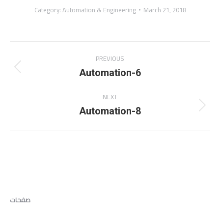
Category:
Automation & Engineering
March 21, 2018
Album
PREVIOUS
navigation
Previous
Automation-6
album:
NEXT
Next
Automation-8
album:
صفحات