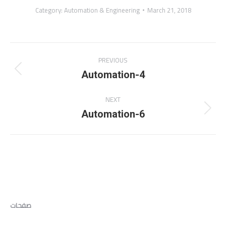
Category:
Automation & Engineering
March 21, 2018
Album
PREVIOUS
navigation
Previous
Automation-4
album:
NEXT
Next
Automation-6
album:
صفحات