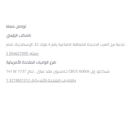
تواصل معانا
المكتب الرئيسي:
مدينة برج العرب الجديدة المنطقة الصناعية رقم 4 بلوك 32، الإسكندرية، مصر
مصر: 034627099 2+
فرع الولايات المتحدة الأمريكية:
141 W جاكسون بلفد مبنى ، جناح 1737 CBOS شيكاغو، إيل 60604
الولايات المتحدة الأمريكية: 3219631312 1+